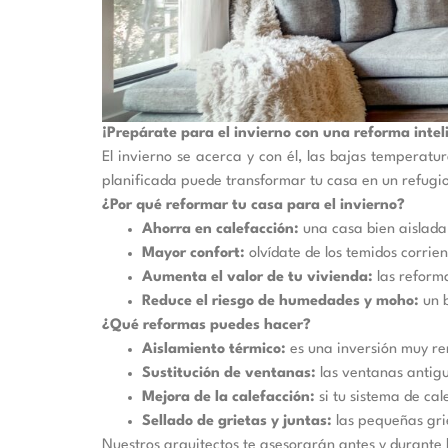
¡Prepárate para el invierno con una reforma intel
El invierno se acerca y con él, las bajas temperatu
planificada puede transformar tu casa en un refugio
¿Por qué reformar tu casa para el invierno?
Ahorra en calefacción:
una casa bien aislada 
Mayor confort:
olvídate de los temidos corrien
Aumenta el valor de tu vivienda:
las reform
Reduce el riesgo de humedades y moho:
un b
¿Qué reformas puedes hacer?
Aislamiento térmico:
es una inversión muy ren
Sustitución de ventanas:
las ventanas antigua
Mejora de la calefacción:
si tu sistema de ca
Sellado de grietas y juntas:
las pequeñas grie
Nuestros arquitectos te asesorarán antes y durante 