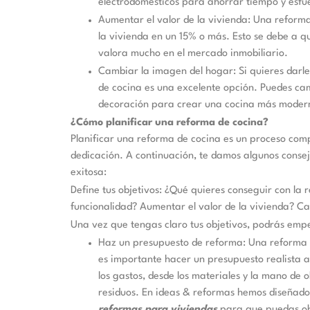
electrodomésticos para ahorrar tiempo y esfu
Aumentar el valor de la vivienda: Una reform
la vivienda en un 15% o más. Esto se debe a q
valora mucho en el mercado inmobiliario.
Cambiar la imagen del hogar: Si quieres darl
de cocina es una excelente opción. Puedes cam
decoración para crear una cocina más moder
¿Cómo planificar una reforma de cocina?
Planificar una reforma de cocina es un proceso com
dedicación. A continuación, te damos algunos cons
exitosa:
Define tus objetivos: ¿Qué quieres conseguir con la 
funcionalidad? Aumentar el valor de la vivienda? C
Una vez que tengas claro tus objetivos, podrás empe
Haz un presupuesto de reforma: Una reforma d
es importante hacer un presupuesto realista 
los gastos, desde los materiales y la mano de o
residuos. En ideas & reformas hemos diseñad
reformas para viviendas
para que puedas obt