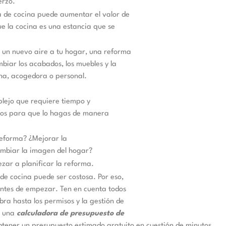
erzo.
a de cocina puede aumentar el valor de
ue la cocina es una estancia que se
e un nuevo aire a tu hogar, una reforma
biar los acabados, los muebles y la
na, acogedora o personal.
plejo que requiere tiempo y
ejos para que lo hagas de manera
reforma? ¿Mejorar la
ambiar la imagen del hogar?
zar a planificar la reforma.
e cocina puede ser costosa. Por eso,
antes de empezar. Ten en cuenta todos
bra hasta los permisos y la gestión de
o una
calculadora de presupuesto de
ener un presupuesto estimado gratuito en cuestión de minutos.